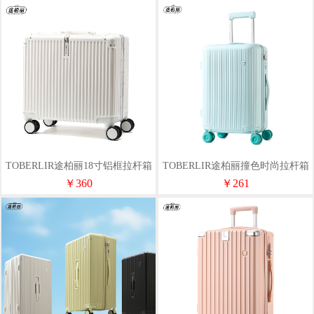
TOBERLIR途柏丽18寸铝框拉杆箱
TOBERLIR途柏丽撞色时尚拉杆箱
T0272
T0269-20
￥360
￥261