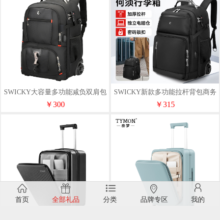
SWICKY大容量多功能减负双肩包
SWICKY新款多功能拉杆背包商务
旅行出游拉杆包88302
旅行双肩包大容量88303
￥300
￥315
首页
全部礼品
分类
品牌专区
我的