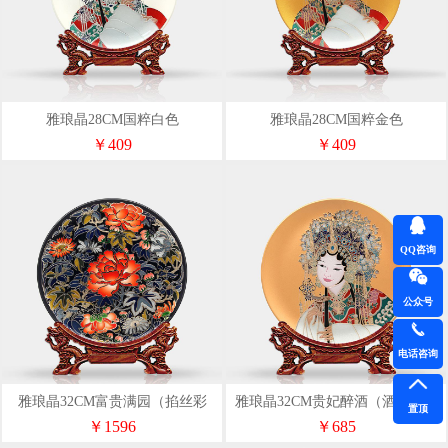
雅琅晶28CM国粹白色
雅琅晶28CM国粹金色
￥409
￥409
QQ咨询
公众号
电话咨询
雅琅晶32CM富贵满园（掐丝彩
雅琅晶32CM贵妃醉酒（酒杯款）
置顶
雕）
亚金色
￥1596
￥685