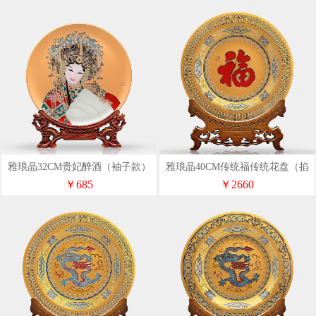
雅琅晶32CM贵妃醉酒（袖子款）
雅琅晶40CM传统福传统花盘（掐
亚金色
丝款）
￥685
￥2660