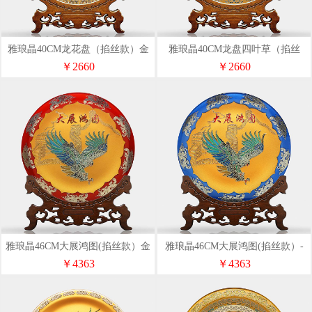
雅琅晶40CM龙花盘（掐丝款）金
雅琅晶40CM龙盘四叶草（掐丝
色-红龙
款）
￥2660
￥2660
雅琅晶46CM大展鸿图(掐丝款）金
雅琅晶46CM大展鸿图(掐丝款）-
色
蓝边
￥4363
￥4363