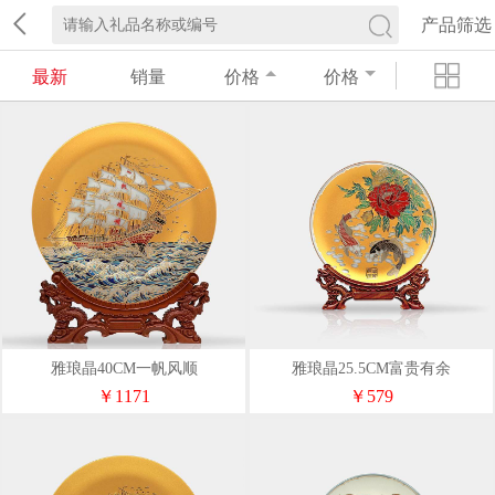
产品筛选
最新
销量
价格
价格
雅琅晶40CM一帆风顺
雅琅晶25.5CM富贵有余
￥1171
￥579