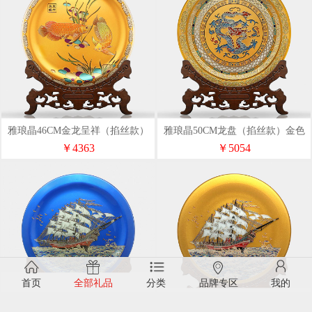
雅琅晶46CM金龙呈祥（掐丝款）
雅琅晶50CM龙盘（掐丝款）金色
金色
￥4363
￥5054
首页
全部礼品
分类
品牌专区
我的