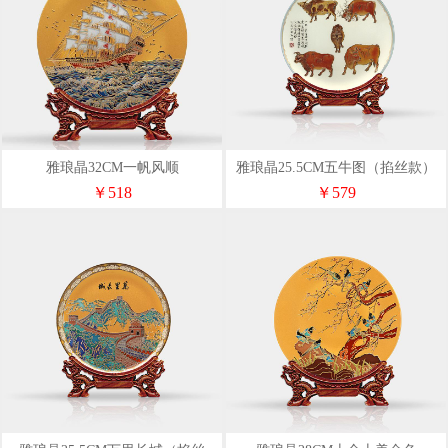
雅琅晶32CM一帆风顺
雅琅晶25.5CM五牛图（掐丝款）
白色
￥518
￥579