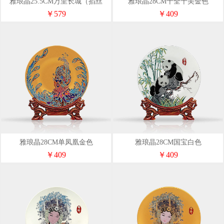
雅琅晶25.5CM万里长城（掐丝
雅琅晶28CM十全十美金色
款）金色
￥579
￥409
雅琅晶28CM单凤凰金色
雅琅晶28CM国宝白色
￥409
￥409