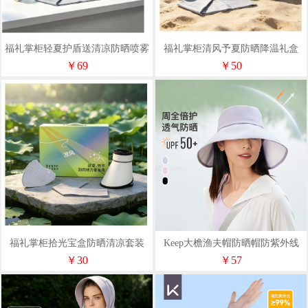
福礼掌柜轻夏护盾送清凉防晒喷雾
福礼掌柜清风予夏防晒降温礼盒
礼盒
￥69
￥50
福礼掌柜拾光宝盒防晒清凉套装
Keep大檐渔夫帽防晒帽防紫外线
户外运动--黑色紫色粉色
￥30
￥57