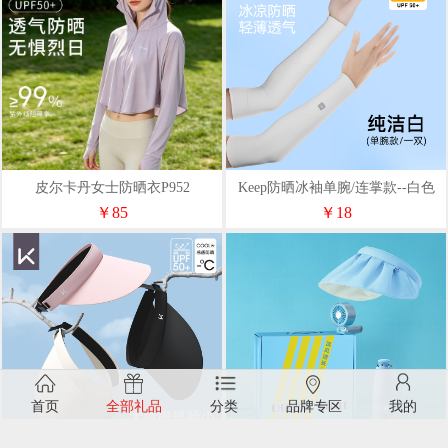
皮尔卡丹女士防晒衣P952
Keep防晒冰袖单腕/连掌款--白色
粉色黑色灰色紫色
￥85
￥18
首页
全部礼品
分类
品牌专区
我的