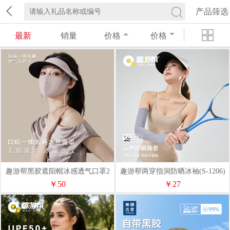
产品筛选
最新
销量
价格
价格
趣游帮黑胶遮阳帽冰感透气口罩2
趣游帮两穿指洞防晒冰袖(S-1206)
合1遮阳防晒套装S-2515
￥50
￥27