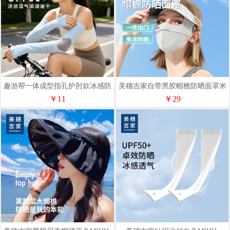
趣游帮一体成型指孔护肘款冰感防
美穗吉家自带黑胶帽檐防晒面罩米
晒冰袖(S-1205)
白色MIHH-2408086
￥11
￥29