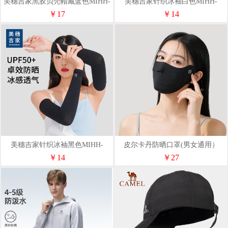
美穗吉家黑胶贝壳帽藏蓝色MIHH-
美穗吉家针织冰袖白色MIHH-
2408081
2408092
￥17
￥14
美穗吉家针织冰袖黑色MIHH-
皮尔卡丹防晒口罩(男女通用）
2408091
652099360
￥14
￥27