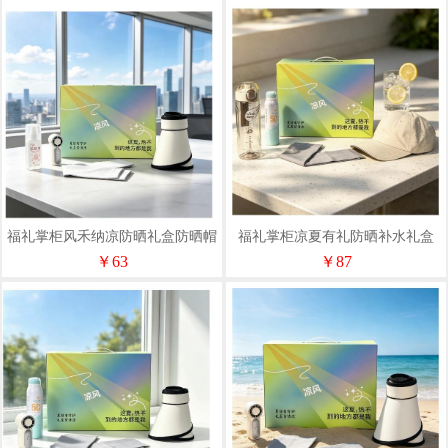
福礼掌柜风禾纳凉防晒礼盒防晒帽
福礼掌柜凉夏有礼防晒补水礼盒
防蚊喷雾组合
￥63
￥87