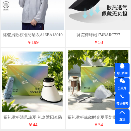
骆驼男款标准防晒衣A16BA18010
骆驼棒球帽174BARC727
￥199
￥53
QQ咨询
公众号
电话咨询
福礼掌柜清风凉夏·礼盒遮阳伞防
福礼掌柜凉叙时光夏季防晒降温礼
置顶
晒帽礼盒
盒遮阳帽袖套铃兰杯
￥44
￥54