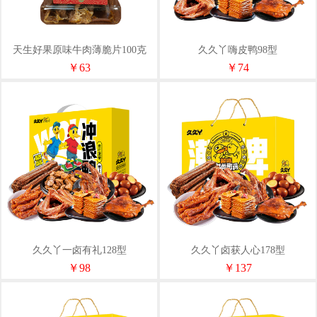
天生好果原味牛肉薄脆片100克
久久丫嗨皮鸭98型
￥63
￥74
久久丫一卤有礼128型
久久丫卤获人心178型
￥98
￥137