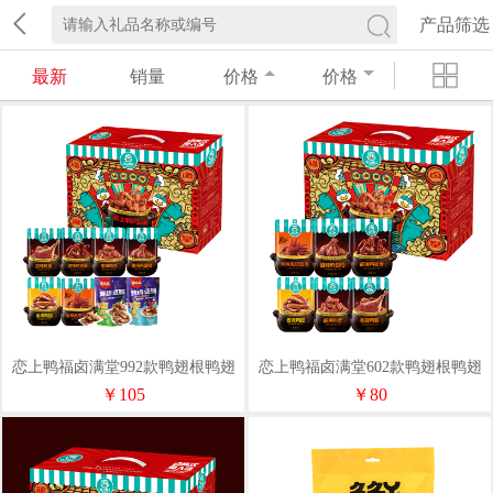
产品筛选
最新
销量
价格
价格
恋上鸭福卤满堂992款鸭翅根鸭翅
恋上鸭福卤满堂602款鸭翅根鸭翅
鸭锁骨鸭脖笋丝烤肉豆脯
鸭锁骨独立小包装网红小吃
￥105
￥80