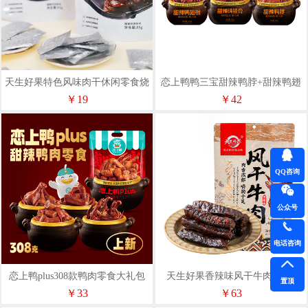
天生好果特色风味肉干休闲零食烧
恋上鸭鸭三宝甜辣鸭脖+甜辣鸭翅
烤猪肉脯85克
根+甜辣鸭锁骨独立小包组合款
￥19
￥42
QQ咨询
公众号
电话咨询
恋上鸭plus308款鸭肉零食大礼包
天生好果香辣味风干牛肉200克
置顶
鸭翅根鸭翅鸭锁骨鸭脖
￥33
￥63