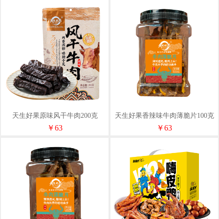
天生好果原味风干牛肉200克
天生好果香辣味牛肉薄脆片100克
￥63
￥63