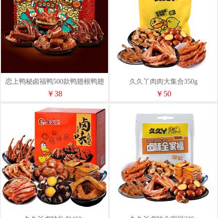
恋上鸭秘卤福鸭500款鸭翅根鸭翅
久久丫肉肉大集合350g
鸭锁骨独立小包装
￥38
￥50