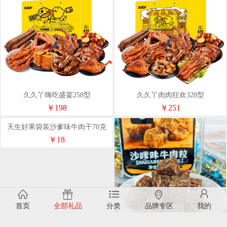
久久丫嗨吃盛宴258型
久久丫肉肉狂欢328型
￥198
￥251
首页
全部礼品
分类
品牌专区
我的