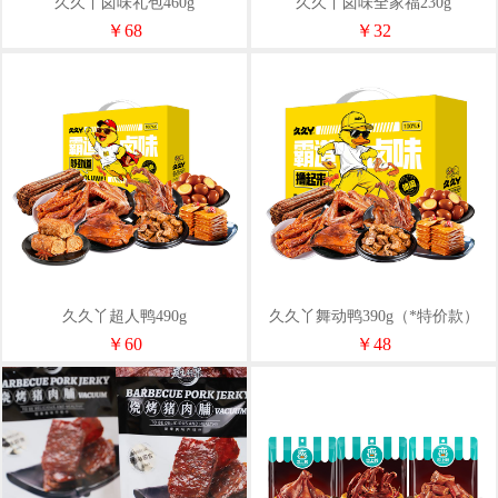
久久丫卤味礼包460g
久久丫卤味全家福230g
￥68
￥32
久久丫超人鸭490g
久久丫舞动鸭390g（*特价款）
￥60
￥48