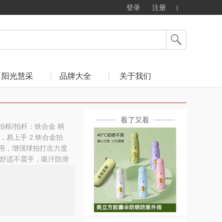
登录
注册
阳光慧采
品牌大全
关于我们
质：拍框/拍杆：铁合金 柄
，易上手 2.铁合金拍
耐用，增强球拍打击力度
感舒适不震手，吸汗防滑