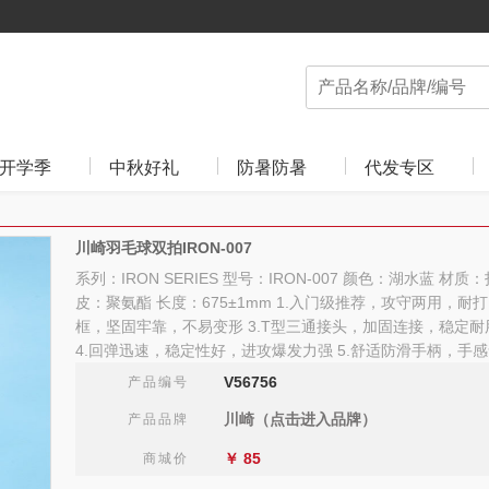
开学季
中秋好礼
防暑防暑
代发专区
川崎羽毛球双拍IRON-007
系列：IRON SERIES 型号：IRON-007 颜色：湖水蓝 材
皮：聚氨酯 长度：675±1mm 1.入门级推荐，攻守两用，耐打
框，坚固牢靠，不易变形 3.T型三通接头，加固连接，稳定
4.回弹迅速，稳定性好，进攻爆发力强 5.舒适防滑手柄，手
V56756
产品编号
川崎（点击进入品牌）
产品品牌
￥
85
商城价