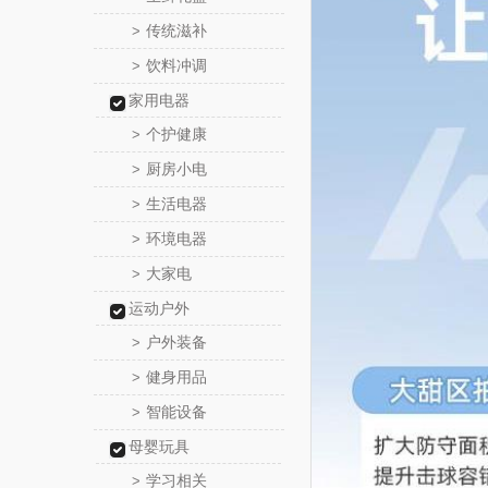
传统滋补
>
饮料冲调
>
家用电器
个护健康
>
厨房小电
>
生活电器
>
环境电器
>
大家电
>
运动户外
户外装备
>
健身用品
>
智能设备
>
母婴玩具
学习相关
>