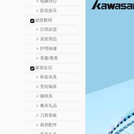
电脑办公
>
影音娱乐
>
创意数码
日用杂货
>
浴室用品
>
护理保健
>
香薰/熏香
>
家居生活
杯壶水具
>
烹饪锅具
>
咖啡具
>
餐具礼品
>
刀剪菜板
>
厨房配件
>