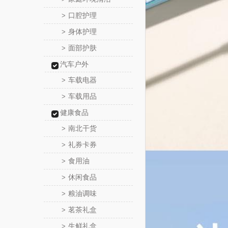
口腔护理
>
身体护理
>
面部护肤
>
汽车户外
车载电器
>
车载用品
>
健康食品
南北干货
>
礼券卡券
>
食用油
>
休闲食品
>
粮油调味
>
茗茶礼盒
>
生鲜礼盒
>