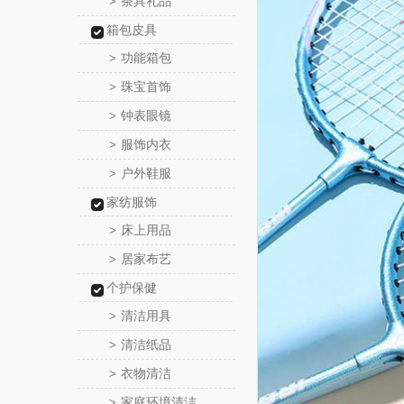
茶具礼品
>
箱包皮具
功能箱包
>
珠宝首饰
>
钟表眼镜
>
服饰内衣
>
户外鞋服
>
家纺服饰
床上用品
>
居家布艺
>
个护保健
清洁用具
>
清洁纸品
>
衣物清洁
>
家庭环境清洁
>