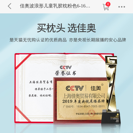
0
佳奥波浪形儿童乳胶枕粉色6-16岁J17B12AR4