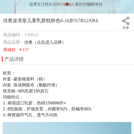
佳奥波浪形儿童乳胶枕粉色6-16岁J17B12AR4
商品编码：V40814
商品品牌：
佳奥（点击进入品牌）
商城价 :￥137
产品详情
材质：

外套-菱形格面料（棉）

内套-珠涤网眼布（聚酯纤维）

填充物-90%乳胶10%其它

功能特点：

1.泰国进口乳胶，热销150000件+

2.B型曲线，护颈发育，抑菌率92%，防螨率86%

3.蜂窝循环气孔，透气不闷热