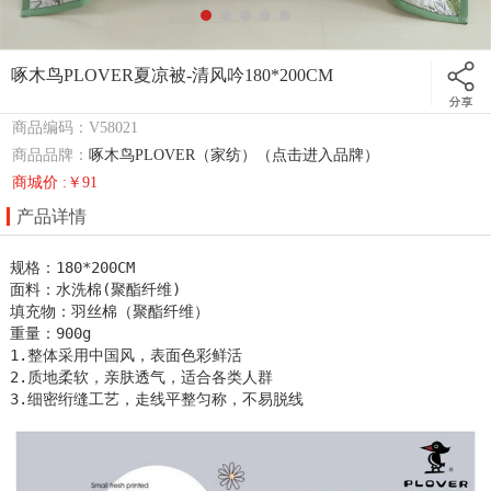
啄木鸟PLOVER夏凉被-清风吟180*200CM
商品编码：V58021
商品品牌：
啄木鸟PLOVER（家纺）（点击进入品牌）
商城价 :￥91
产品详情
规格：180*200CM

面料：水洗棉(聚酯纤维)

填充物：羽丝棉（聚酯纤维）

重量：900g

1.整体采用中国风，表面色彩鲜活

2.质地柔软，亲肤透气，适合各类人群

3.细密绗缝工艺，走线平整匀称，不易脱线