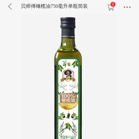
0
贝师傅橄榄油750毫升单瓶简装