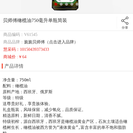
贝师傅橄榄油750毫升单瓶简装
商品编码：V61545
商品品牌：
旎旎贝师傅（点击进入品牌）
慧采码：10150439373433
商城价 :￥64
产品详情
净含量：750ml

配料：橄榄油

原料产地：西班牙、俄罗斯

等级：特级

送尊贵好礼，享贵族体验。

礼盒瓶装，风味保留，减少氧化，品质保证。

精选原料，新鲜日期，清香不腻。

特级初榨，源自西班牙，西班牙是橄榄油黄金产区，石灰土壤适合橄
榄树生长，橄榄油被西方誉为“液体黄金”,富含丰富的单不饱和脂肪