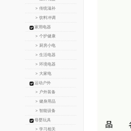
传统滋补
>
饮料冲调
>
家用电器
个护健康
>
厨房小电
>
生活电器
>
环境电器
>
大家电
>
运动户外
户外装备
>
健身用品
>
智能设备
>
母婴玩具
学习相关
>