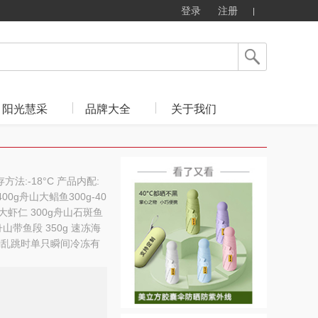
登录
注册
阳光慧采
品牌大全
关于我们
方法:-18°C 产品内配:
00g舟山大鲳鱼300g-40
山大虾仁 300g舟山石斑鱼
)舟山带鱼段 350g 速冻海
蹦乱跳时单只瞬间冷冻有