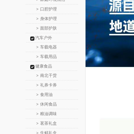
口腔护理
>
身体护理
>
面部护肤
>
汽车户外
车载电器
>
车载用品
>
健康食品
南北干货
>
礼券卡券
>
食用油
>
休闲食品
>
粮油调味
>
茗茶礼盒
>
生鲜礼盒
>