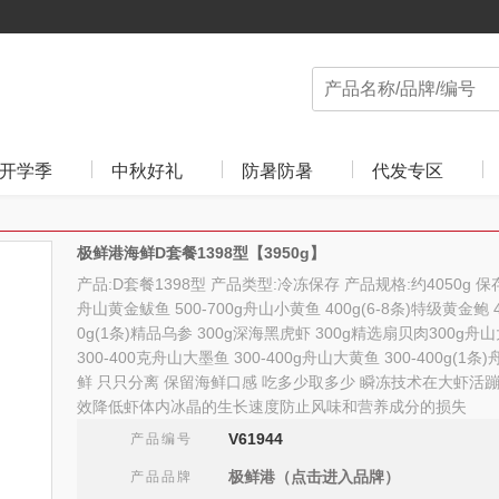
开学季
中秋好礼
防暑防暑
代发专区
极鲜港海鲜D套餐1398型【3950g】
产品:D套餐1398型 产品类型:冷冻保存 产品规格:约4050g 保存
舟山黄金鲅鱼 500-700g舟山小黄鱼 400g(6-8条)特级黄金鲍 4
0g(1条)精品乌参 300g深海黑虎虾 300g精选扇贝肉300g舟
300-400克舟山大墨鱼 300-400g舟山大黄鱼 300-400g(1条
鲜 只只分离 保留海鲜口感 吃多少取多少 瞬冻技术在大虾活
效降低虾体内冰晶的生长速度防止风味和营养成分的损失
V61944
产品编号
极鲜港（点击进入品牌）
产品品牌