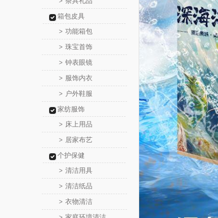
茶具礼品
>
箱包皮具
功能箱包
>
珠宝首饰
>
钟表眼镜
>
服饰内衣
>
户外鞋服
>
家纺服饰
床上用品
>
居家布艺
>
个护保健
清洁用具
>
清洁纸品
>
衣物清洁
>
家庭环境清洁
>