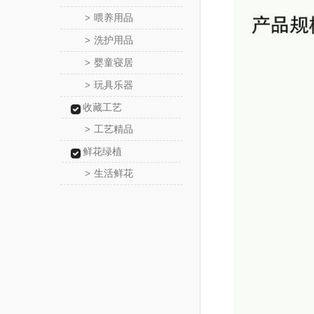
喂养用品
>
洗护用品
>
婴童寝居
>
玩具乐器
>
收藏工艺
工艺精品
>
鲜花绿植
生活鲜花
>